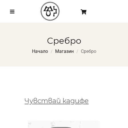
Сребро
Начало
Mагазин
Сребро
Чувствай кадифе