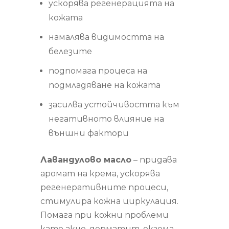
ускорява регенерацията на
кожата
намалява видимостта на
белезите
подпомага процеса на
подмладяване на кожата
засилва устойчивостта към
негативното влияние на
външни фактори
Лавандулово масло
– придава
аромат на крема, ускорява
регенеративните процеси,
стимулира кожна циркулация.
Помага при кожни проблеми
като акне, дерматит, екзема,