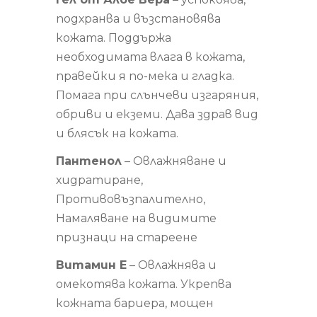
подхранва и възстановява
кожата. Поддържа
необходимата влага в кожата,
правейки я по-мека и гладка.
Помага при слънчеви изгаряния,
обриви и екземи. Дава здрав вид
и блясък на кожата.
Пантенол
– Овлажняване и
хидратиране,
Противовъзпалително,
Намаляване на видимите
признаци на стареене
Витамин Е
– Овлажнява и
омекотява кожата. Укрепва
кожната бариера, мощен