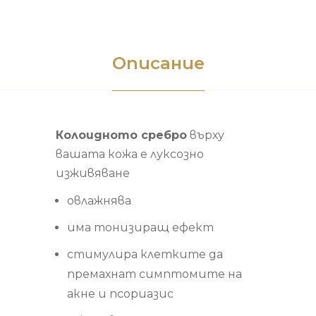
Описание
Колоидното сребро
върху
вашата кожа е луксозно
изживяване
овлажнява
има тонизиращ ефект
стимулира клетките да
премахнат симптомите на
акне и псориазис