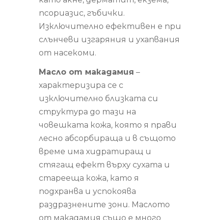
псориазис, гъбички.
Изключително ефективен е при
слънчеви изгаряния и ухапвания
от насекоми.
Масло от макадамия
–
характеризира се с
изключително близката си
структура до тази на
човешката кожа, която я прави
лесно абсорбираща и в същото
време има хидратиращ и
стягащ ефект върху сухата и
старееща кожа, като я
подхранва и успокоява
раздразнените зони. Маслото
от макадамия също е много