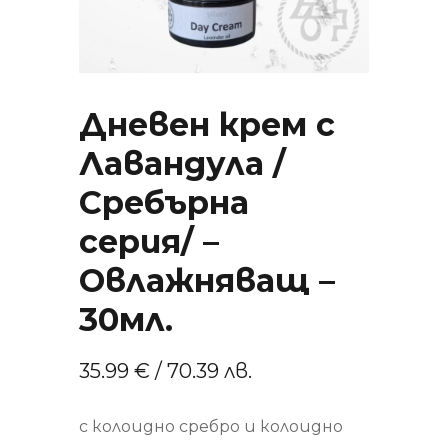
Дневен крем с
Лавандула /
Сребърна
серия/ –
Овлажняващ –
30мл.
35.99
€
/ 70.39 лв.
с колоидно сребро и колоидно