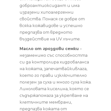
доброантиоксидант и има
изразени хипоалергенни
свойства. Понася се добре от
всяка кожавидове и успешно
предпазва от вредното
въздействие на UV лъчите.
Масло от гроздови семки
–
незаменимо със способността
си да контролира хидробаланса
на кожата, запечатвайкивлага,
което го прави изключително
полезен за суха и много суха кожа.
Линоловата киселина, която се
съдържапомага за укрепване на
клетъчните мембрани,
предпазва кожата от