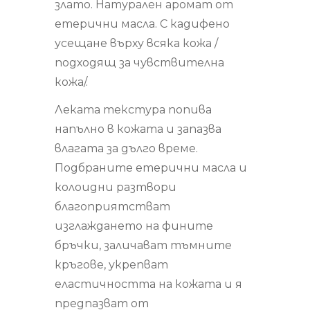
злато. Натурален аромат от
етерични масла. С кадифено
усещане върху всяка кожа /
подходящ за чувствителна
кожа/.
Леката текстура попива
напълно в кожата и запазва
влагата за дълго време.
Подбраните етерични масла и
колоидни разтвори
благоприятстват
изглаждането на фините
бръчки, заличават тъмните
кръгове, укрепват
еластичността на кожата и я
предпазват от