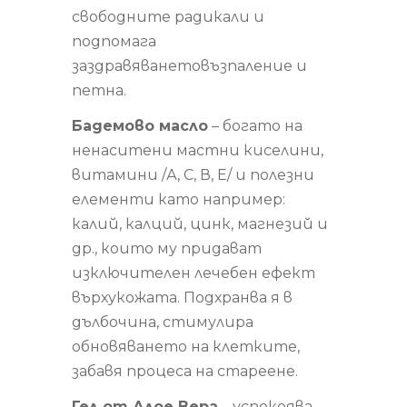
свободните радикали и
подпомага
заздравяванетовъзпаление и
петна.
Бадемово масло
– богато на
ненаситени мастни киселини,
витамини /А, С, В, Е/ и полезни
елементи като например:
калий, калций, цинк, магнезий и
др., които му придават
изключителен лечебен ефект
върхукожата. Подхранва я в
дълбочина, стимулира
обновяването на клетките,
забавя процеса на стареене.
Гел от Алое Вера
– успокоява,