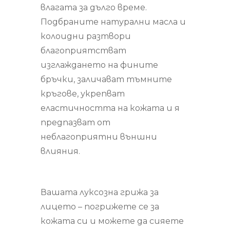
влагата за дълго време.
Подбраните натурални масла и
колоидни разтвори
благоприятстват
изглаждането на фините
бръчки, заличават тъмните
кръгове, укрепват
еластичността на кожата и я
предпазват от
неблагоприятни външни
влияния.
Вашата луксозна грижа за
лицето – погрижете се за
кожата си и можете да сияете