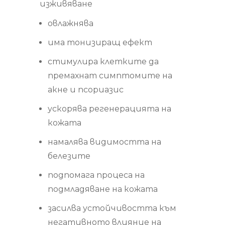
изживяване
овлажнява
има тонизиращ ефект
стимулира клетките да
премахнат симптомите на
акне и псориазис
ускорява регенерацията на
кожата
намалява видимостта на
белезите
подпомага процеса на
подмладяване на кожата
засилва устойчивостта към
негативното влияние на