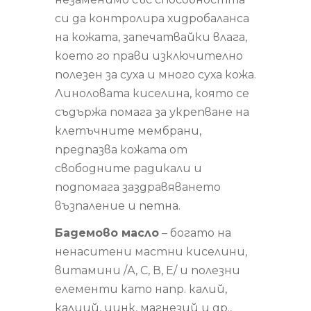
си да контролира хидробаланса
на кожата, запечатвайки влага,
което го прави изключително
полезен за суха и много суха кожа.
Линоловата киселина, която се
съдържа помага за укрепване на
клетъчните мембрани,
предпазва кожата от
свободните радикали и
подпомага заздравяването
възпаление и петна.
Бадемово масло
– богато на
ненаситени мастни киселини,
витамини /А, С, В, Е/ и полезни
елементи като напр. калий,
калций, цинк, магнезий и др.,