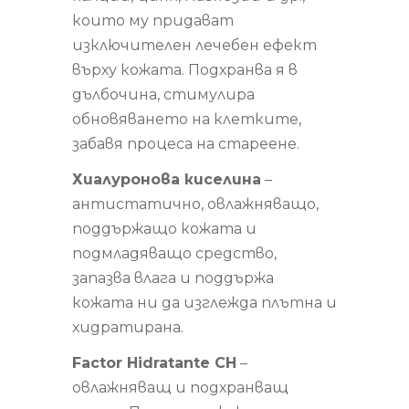
които му придават
изключителен лечебен ефект
върху кожата. Подхранва я в
дълбочина, стимулира
обновяването на клетките,
забавя процеса на стареене.
Хиалуронова киселина
–
антистатично, овлажняващо,
поддържащо кожата и
подмладяващо средство,
запазва влага и поддържа
кожата ни да изглежда плътна и
хидратирана.
Factor Hidratante CH
–
овлажняващ и подхранващ