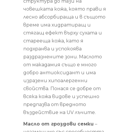
структура до тази на
човешката кожа, която прави я
лесно абсорбираща и в същото
време има хидратиращ и
стягащ ефект върху сухата и
старееща кожа, като я
подхранва и успокоява
раздразнените зони. Маслото
от макадамия също е много
добро антиоксидант и има
изразени хипоалергенни
свойства. Понася се добре от
всяка кожа видове и успешно
предпазва от вредното
въздействие на UV лъчите.
Масло от гроздови семки
–
незаменимо със способността