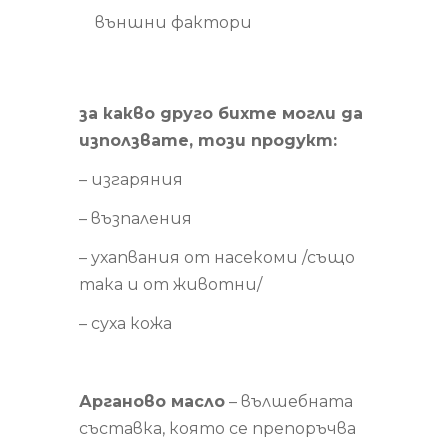
външни фактори
за какво друго бихте могли да
използвате, този продукт:
– изгаряния
– възпаления
– ухапвания от насекоми /също
така и от животни/
– суха кожа
Арганово масло
– вълшебната
съставка, която се препоръчва