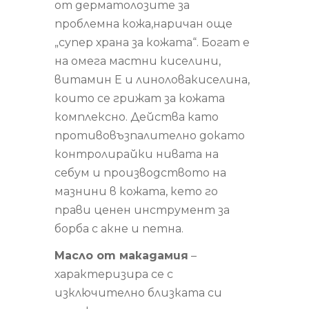
от дерматолозите за
проблемна кожа,наричан още
„супер храна за кожата“. Богат е
на омега мастни киселини,
витамин Е и линоловакиселина,
които се грижат за кожата
комплексно. Действа като
противовъзпалително докато
контролирайки нивата на
себум и производството на
мазнини в кожата, кето го
прави ценен инструмент за
борба с акне и петна.
Масло от макадамия
–
характеризира се с
изключително близката си