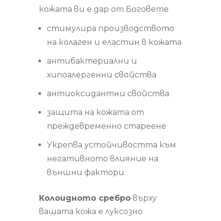
кожата ви е дар от Боговете
стимулира производството
на колаген и еластин в кожата
антибактериални и
хипоалергенни свойства
антиоксидантни свойства
защита на кожата от
преждевременно стареене
Укрепва устойчивостта към
негативното влияние на
външни фактори.
Колоидното сребро
върху
вашата кожа е луксозно