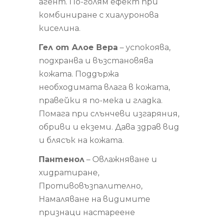
агент. По-голям ефект при
комбиниране с хиалуронова
киселина.
Гел от Алое Вера
– успокоява,
подхранва и възстановява
кожата. Поддържа
необходимата влага в кожата,
правейки я по-мека и гладка.
Помага при слънчеви изгаряния,
обриви и екземи. Дава здрав вид
и блясък на кожата.
Пантенол
– Овлажняване и
хидратиране,
Противовъзпалително,
Намаляване на видимите
признаци настареене